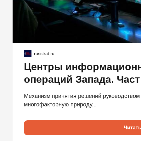
russtrat.ru
Центры информационн
операций Запада. Част
Механизм принятия решений руководством 
многофакторную природу...
Читат