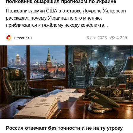
полковник ошарашил прогнозом по Украине
Полковник армии США в отставке Лоуренс Уилкерсон
рассказал, почему Украина, по его мнению,
приближается к тяжёлому исходу конфликта...
news-r.ru
3 авг 2026
4 299
Россия отвечает без точности и не на ту угрозу