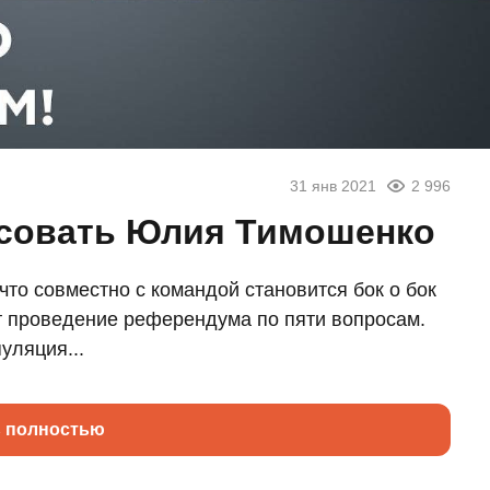
31 янв 2021
2 996
осовать Юлия Тимошенко
о совместно с командой становится бок о бок
т проведение референдума по пяти вопросам.
уляция...
ь полностью