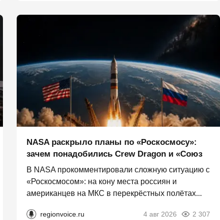
NASA раскрыло планы по «Роскосмосу»:
зачем понадобились Crew Dragon и «Союз
В NASA прокомментировали сложную ситуацию с
«Роскосмосом»: на кону места россиян и
американцев на МКС в перекрёстных полётах...
regionvoice.ru
4 авг 2026
2 307