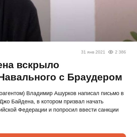
31 янв 2021
2 386
ена вскрыло
Навального с Браудером
оагентом) Владимир Ашурков написал письмо в
Джо Байдена, в котором призвал начать
ийской Федерации и попросил ввести санкции