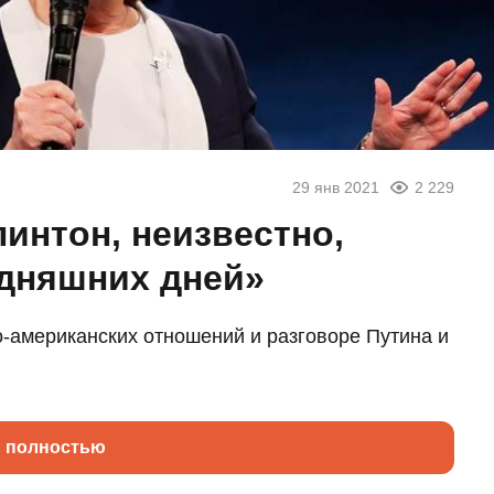
29 янв 2021
2 229
линтон, неизвестно,
дняшних дней»
-американских отношений и разговоре Путина и
ь полностью