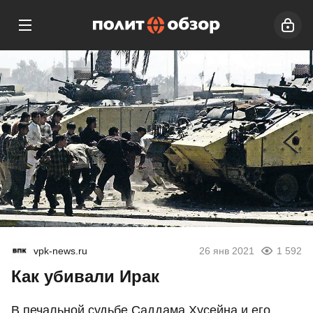
vpk-news.ru
26 янв 2021
1 592
Как убивали Ирак
В печальной судьбе Саддама Хусейна и его