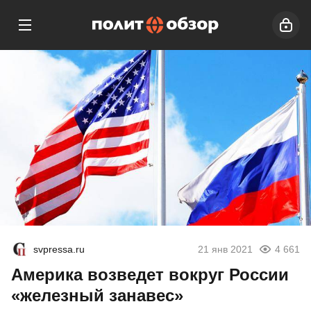
svpressa.ru
21 янв 2021
4 661
Америка возведет вокруг России
«железный занавес»