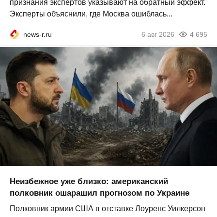
признания экспертов указывают на обратный эффект.
Эксперты объяснили, где Москва ошиблась...
news-r.ru
6 авг 2026
4 695
Неизбежное уже близко: американский
полковник ошарашил прогнозом по Украине
Полковник армии США в отставке Лоуренс Уилкерсон