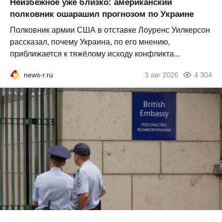
Неизбежное уже близко: американский
полковник ошарашил прогнозом по Украине
Полковник армии США в отставке Лоуренс Уилкерсон
рассказал, почему Украина, по его мнению,
приближается к тяжёлому исходу конфликта...
news-r.ru
3 авг 2026
4 304