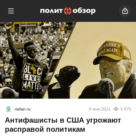
riafan.ru
6 янв 2021
3 475
Антифашисты в США угрожают
расправой политикам