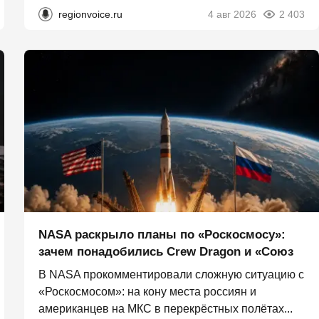
regionvoice.ru
4 авг 2026
2 403
NASA раскрыло планы по «Роскосмосу»:
зачем понадобились Crew Dragon и «Союз
В NASA прокомментировали сложную ситуацию с
«Роскосмосом»: на кону места россиян и
американцев на МКС в перекрёстных полётах...