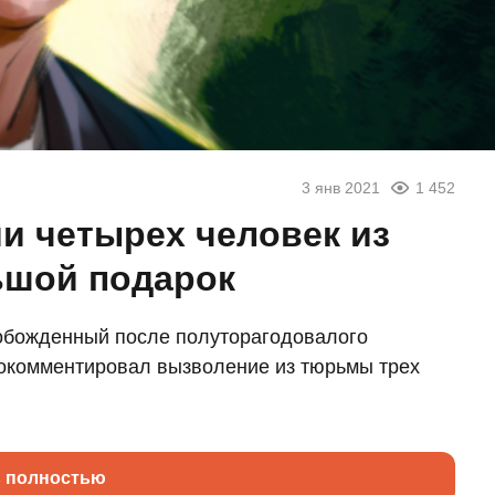
3 янв 2021
1 452
и четырех человек из
ьшой подарок
обожденный после полуторагодовалого
рокомментировал вызволение из тюрьмы трех
ь полностью