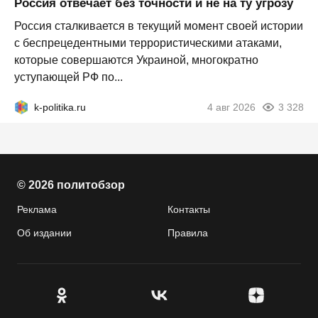
Россия отвечает без точности и не на ту угрозу
Россия сталкивается в текущий момент своей истории
с беспрецедентными террористическими атаками,
которые совершаются Украиной, многократно
уступающей РФ по...
k-politika.ru
4 авг 2026
3 328
© 2026 политобзор
Реклама
Контакты
Об издании
Правила