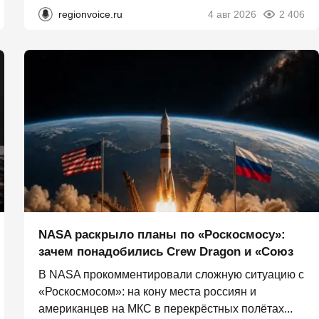
regionvoice.ru
4 авг 2026
2 406
NASA раскрыло планы по «Роскосмосу»:
зачем понадобились Crew Dragon и «Союз
В NASA прокомментировали сложную ситуацию с
«Роскосмосом»: на кону места россиян и
американцев на МКС в перекрёстных полётах...