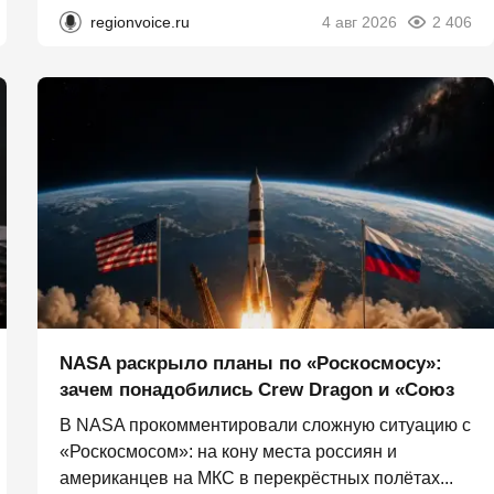
regionvoice.ru
4 авг 2026
2 406
NASA раскрыло планы по «Роскосмосу»:
зачем понадобились Crew Dragon и «Союз
В NASA прокомментировали сложную ситуацию с
«Роскосмосом»: на кону места россиян и
американцев на МКС в перекрёстных полётах...