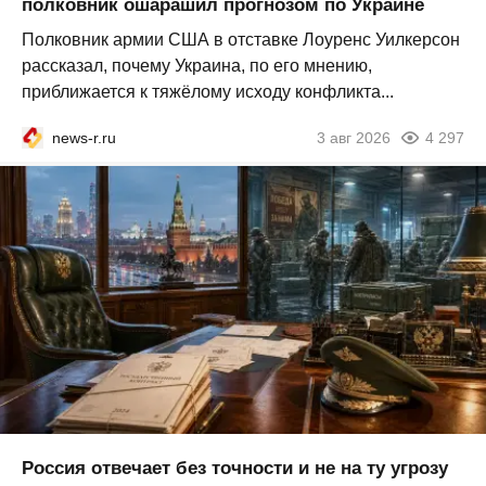
полковник ошарашил прогнозом по Украине
Полковник армии США в отставке Лоуренс Уилкерсон
рассказал, почему Украина, по его мнению,
приближается к тяжёлому исходу конфликта...
news-r.ru
3 авг 2026
4 297
Россия отвечает без точности и не на ту угрозу