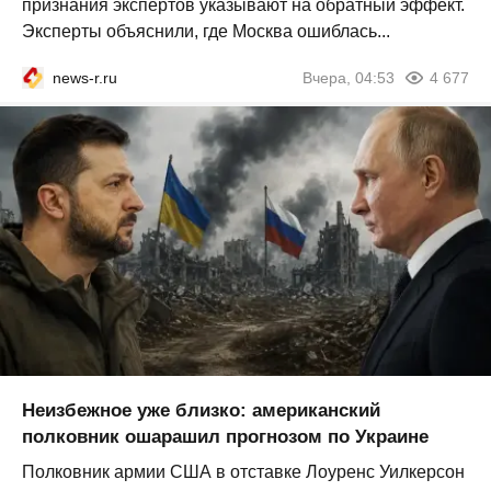
признания экспертов указывают на обратный эффект.
Эксперты объяснили, где Москва ошиблась...
news-r.ru
Вчера, 04:53
4 677
Неизбежное уже близко: американский
полковник ошарашил прогнозом по Украине
Полковник армии США в отставке Лоуренс Уилкерсон