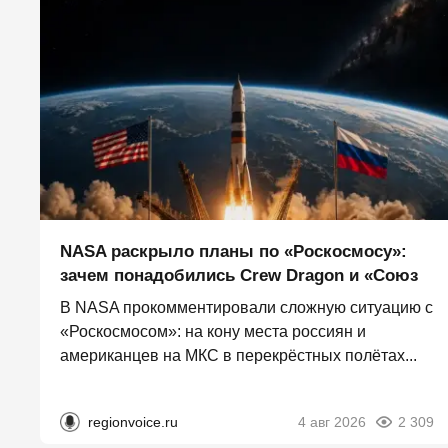
NASA раскрыло планы по «Роскосмосу»:
зачем понадобились Crew Dragon и «Союз
В NASA прокомментировали сложную ситуацию с
«Роскосмосом»: на кону места россиян и
американцев на МКС в перекрёстных полётах...
regionvoice.ru
4 авг 2026
2 309