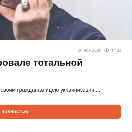
24 ноя 2020
4 422
ровале тотальной
 своим гражданам идею украинизации....
ь полностью