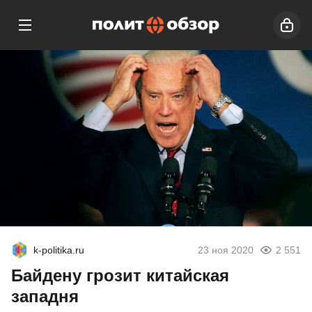
k-politika.ru
23 ноя 2020
2 551
Байдену грозит китайская
западня