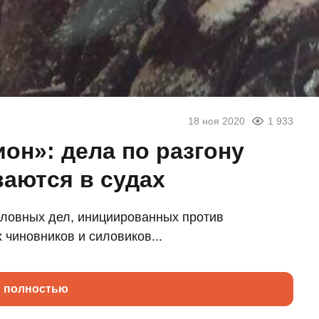
18 ноя 2020
1 933
он»: дела по разгону
аются в судах
оловных дел, инициированных против
чиновников и силовиков...
ь полностью