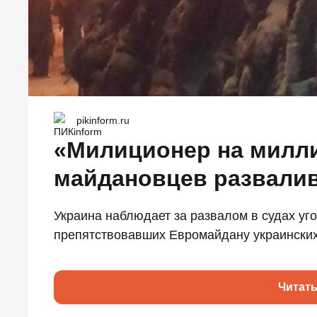
pikinform.ru
«Милиционер на милли
майдановцев развалив
Украина наблюдает за развалом в судах уг
препятствовавших Евромайдану украинских 
Читат