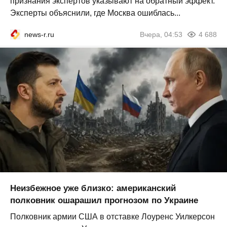
признания экспертов указывают на обратный эффект.
Эксперты объяснили, где Москва ошиблась...
news-r.ru
Вчера, 04:53
4 688
Неизбежное уже близко: американский
полковник ошарашил прогнозом по Украине
Полковник армии США в отставке Лоуренс Уилкерсон