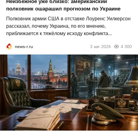
Неизбежное уже близко: американский
полковник ошарашил прогнозом по Украине
Полковник армии США в отставке Лоуренс Уилкерсон
рассказал, почему Украина, по его мнению,
приближается к тяжёлому исходу конфликта...
news-r.ru
3 авг 2026
4 300