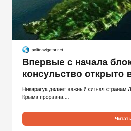
politnavigator.net
Впервые с начала бло
консульство открыто 
Никарагуа делает важный сигнал странам 
Крыма прорвана....
Читат