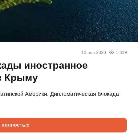
10 ноя 2020
1 819
кады иностранное
в Крыму
Латинской Америки. Дипломатическая блокада
ь полностью