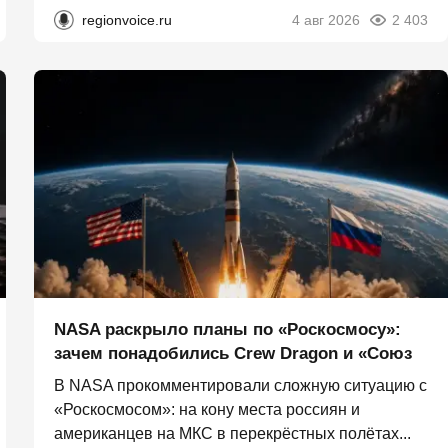
regionvoice.ru
4 авг 2026
2 403
NASA раскрыло планы по «Роскосмосу»:
зачем понадобились Crew Dragon и «Союз
В NASA прокомментировали сложную ситуацию с
«Роскосмосом»: на кону места россиян и
американцев на МКС в перекрёстных полётах...