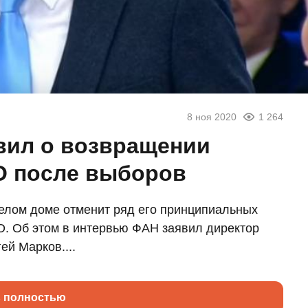
8 ноя 2020
1 264
вил о возвращении
О после выборов
елом доме отменит ряд его принципиальных
. Об этом в интервью ФАН заявил директор
й Марков....
ь полностью