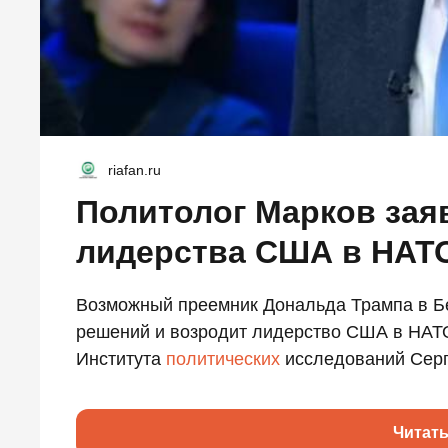
riafan.ru
Политолог Марков зая
лидерства США в НАТ
Возможный преемник Дональда Трампа в Б
решений и возродит лидерство США в НАТО
Института
политических
исследований Серге
Читат