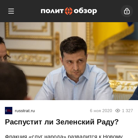
russtrat.ru
6 ноя 2020
1 327
Распустит ли Зеленский Раду?
Фракция «слуг народа» развалится к Новому