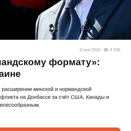
3 ноя 2020
4 935
мандскому формату»:
раине
 расширении минской и нормандской
нфликта на Донбассе за счёт США, Канады и
 целесообразным.