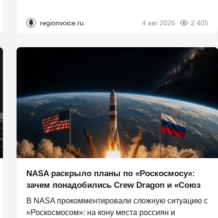
regionvoice.ru
4 авг 2026
2 405
NASA раскрыло планы по «Роскосмосу»:
зачем понадобились Crew Dragon и «Союз
В NASA прокомментировали сложную ситуацию с
«Роскосмосом»: на кону места россиян и