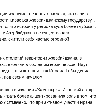
ии иранские эксперты отмечают, что если в
ости Карабаха Азербайджанскому государству»,
то, что история у региона куда более глубокая.
ода у Азербайджана не существовало
щие, считали себя частью огромной
гих столетий территории Азербайджана, в
кс, входили в состав империи персов. Идут
видов, при котором шах Исмаил I объединил
, под своим началом.
авлена в издании «Хамшахри». Иранский автор
ь играть более акцентированную роль в том, что
ах? Отмечено, что при активном участии Ирана