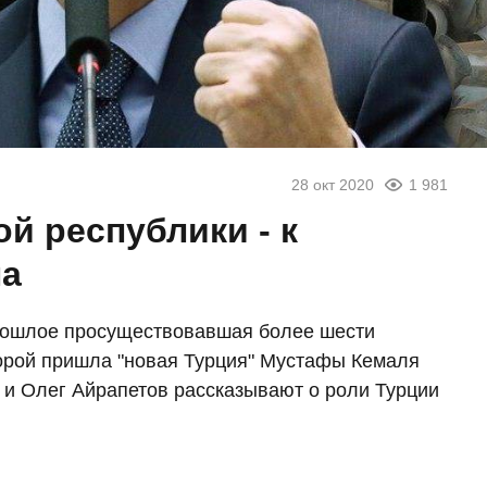
28 окт 2020
1 981
ой республики - к
на
прошлое просуществовавшая более шести
торой пришла "новая Турция" Мустафы Кемаля
 и Олег Айрапетов рассказывают о роли Турции