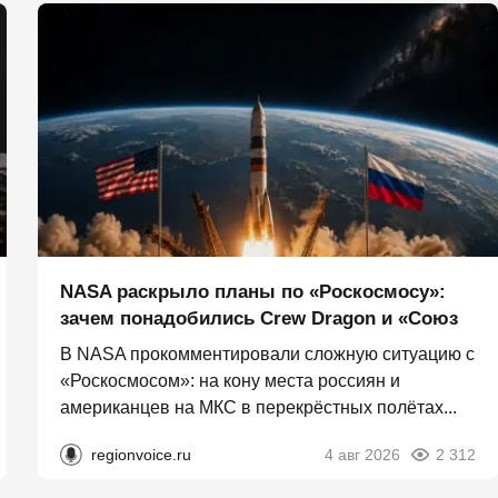
NASA раскрыло планы по «Роскосмосу»:
зачем понадобились Crew Dragon и «Союз
В NASA прокомментировали сложную ситуацию с
«Роскосмосом»: на кону места россиян и
американцев на МКС в перекрёстных полётах...
regionvoice.ru
4 авг 2026
2 312