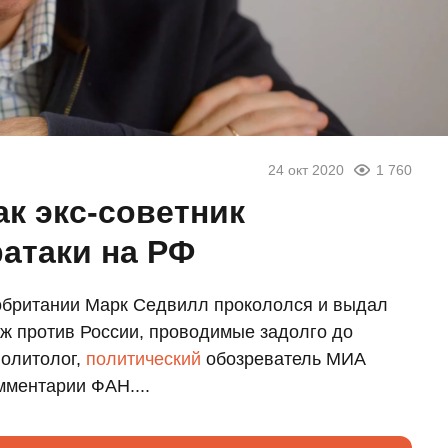
24 окт 2020
1 760
ак экс-советник
атаки на РФ
обритании Марк Седвилл прокололся и выдал
ж против России, проводимые задолго до
политолог,
политический
обозреватель МИА
мментарии ФАН....