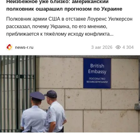
Неизбежное уже близко: американский
полковник ошарашил прогнозом по Украине
Полковник армии США в отставке Лоуренс Уилкерсон
рассказал, почему Украина, по его мнению,
приближается к тяжёлому исходу конфликта...
news-r.ru
3 авг 2026
4 304