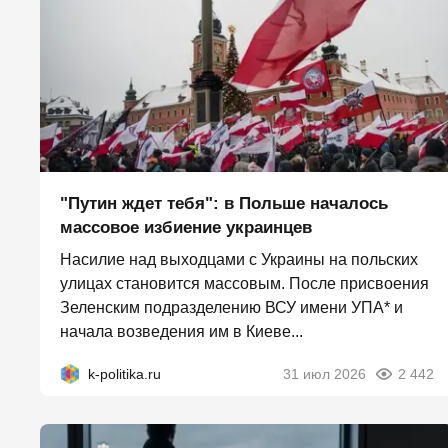
"Путин ждет тебя": в Польше началось
массовое избиение украинцев
Насилие над выходцами с Украины на польских
улицах становится массовым. После присвоения
Зеленским подразделению ВСУ имени УПА* и
начала возведения им в Киеве...
k-politika.ru
31 июл 2026
2 442