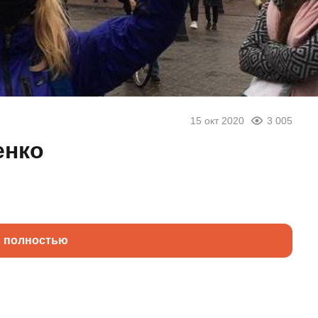
15 окт 2020
3 005
енко
ь полностью