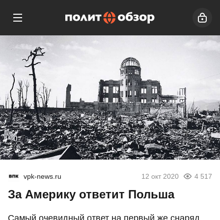
vpk-news.ru
12 окт 2020
4 517
За Америку ответит Польша
Cамый очевидный ответ на первый же снаряд,