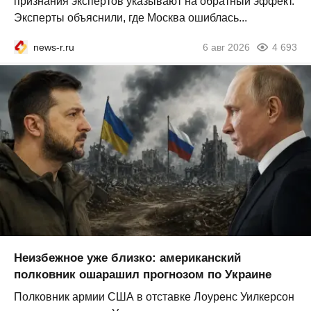
признания экспертов указывают на обратный эффект.
Эксперты объяснили, где Москва ошиблась...
news-r.ru
6 авг 2026
4 693
Неизбежное уже близко: американский
полковник ошарашил прогнозом по Украине
Полковник армии США в отставке Лоуренс Уилкерсон