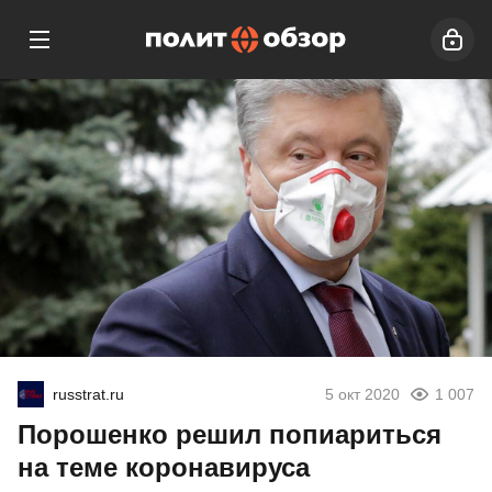
russtrat.ru
5 окт 2020
1 007
Порошенко решил попиариться
на теме коронавируса