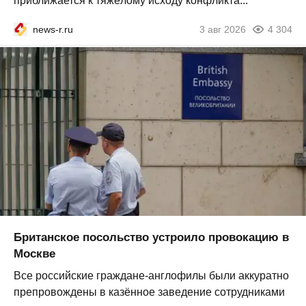
приближается к тяжёлому исходу конфликта...
news-r.ru
3 авг 2026
4 304
Британское посольство устроило провокацию в
Москве
Все российские граждане-англофилы были аккуратно
препровождены в казённое заведение сотрудниками