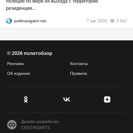
полиции по мере их выхода с территории
резиденции...
politnavigator.net
7 авг 2026
3 842
© 2026 политобзор
Реклама
Контакты
Об издании
Правила
CENTROARTS