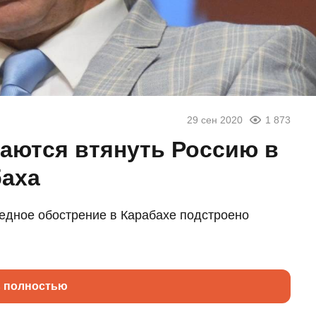
29 сен 2020
1 873
аются втянуть Россию в
баха
редное обострение в Карабахе подстроено
ь полностью