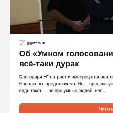
jpgazeta.ru
Об «Умном голосован
всё-таки дурак
Благодаря УГ патриот и имперец становитс
Навального предсказуема. Но… предсказуе
ведь текст — не про умных людей, нет....
Читат