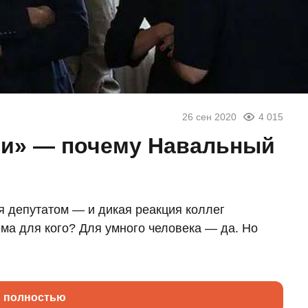
26 сен 2020
4 015
ии» — почему Навальный
я депутатом — и дикая реакция коллег
ма для кого? Для умного человека — да. Но
ь полностью