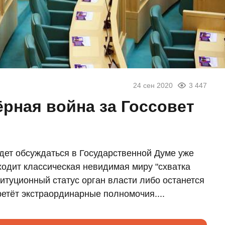
24 сен 2020
3 447
рная война за Госсовет
удет обсуждаться в Государственной Думе уже
ходит классическая невидимая миру "схватка
итуционный статус орган власти либо останется
етёт экстраординарные полномочия....