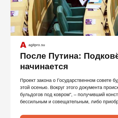
agitpro.su
После Путина: Подковё
начинается
Проект закона о Государственном совете б
этой осенью. Вокруг этого документа проис
бульдогов под ковром", – получивший конст
бессильным и совещательным, либо приобр