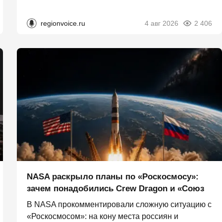
regionvoice.ru
4 авг 2026
2 406
NASA раскрыло планы по «Роскосмосу»:
зачем понадобились Crew Dragon и «Союз
В NASA прокомментировали сложную ситуацию с
«Роскосмосом»: на кону места россиян и