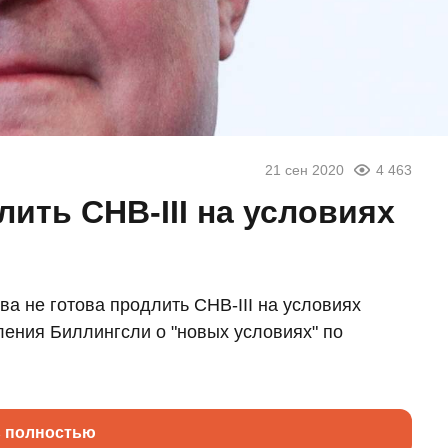
21 сен 2020
4 463
лить СНВ-III на условиях
а не готова продлить СНВ-III на условиях
ения Биллингсли о "новых условиях" по
ь полностью