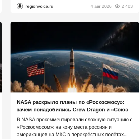
regionvoice.ru
4 авг 2026
2 403
NASA раскрыло планы по «Роскосмосу»:
зачем понадобились Crew Dragon и «Союз
В NASA прокомментировали сложную ситуацию с
«Роскосмосом»: на кону места россиян и
американцев на МКС в перекрёстных полётах...