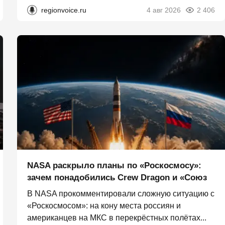
regionvoice.ru
4 авг 2026
2 406
NASA раскрыло планы по «Роскосмосу»:
зачем понадобились Crew Dragon и «Союз
В NASA прокомментировали сложную ситуацию с
«Роскосмосом»: на кону места россиян и
американцев на МКС в перекрёстных полётах...