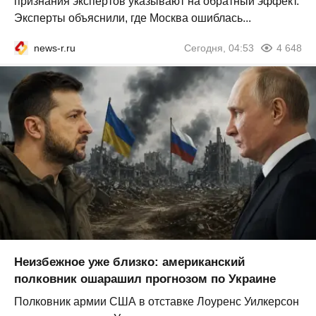
признания экспертов указывают на обратный эффект.
Эксперты объяснили, где Москва ошиблась...
news-r.ru
Сегодня, 04:53
4 648
Неизбежное уже близко: американский
полковник ошарашил прогнозом по Украине
Полковник армии США в отставке Лоуренс Уилкерсон