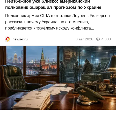
Неизбежное уже близко: американский
полковник ошарашил прогнозом по Украине
Полковник армии США в отставке Лоуренс Уилкерсон
рассказал, почему Украина, по его мнению,
приближается к тяжёлому исходу конфликта...
news-r.ru
3 авг 2026
4 300