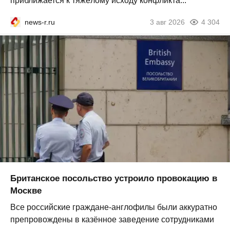
приближается к тяжёлому исходу конфликта...
news-r.ru
3 авг 2026
4 304
Британское посольство устроило провокацию в
Москве
Все российские граждане-англофилы были аккуратно
препровождены в казённое заведение сотрудниками