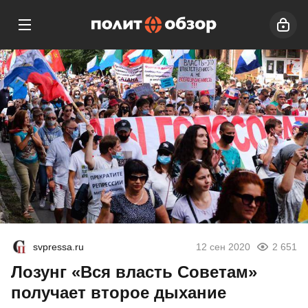
svpressa.ru
12 сен 2020
2 651
Лозунг «Вся власть Советам»
получает второе дыхание