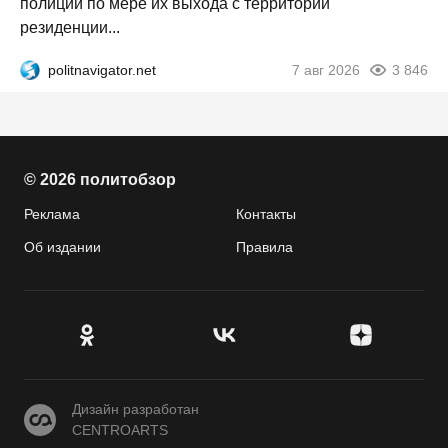
полиции по мере их выхода с территории
резиденции...
politnavigator.net
7 авг 2026
3 846
© 2026 политобзор
Реклама
Контакты
Об издании
Правила
CENTROARTS