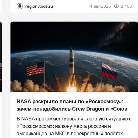
regionvoice.ru
4 авг 2026
2 405
NASA раскрыло планы по «Роскосмосу»:
зачем понадобились Crew Dragon и «Союз
В NASA прокомментировали сложную ситуацию с
«Роскосмосом»: на кону места россиян и
американцев на МКС в перекрёстных полётах...