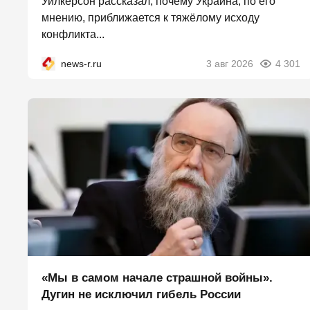
Уилкерсон рассказал, почему Украина, по его
мнению, приближается к тяжёлому исходу
конфликта...
news-r.ru
3 авг 2026
4 301
«Мы в самом начале страшной войны».
Дугин не исключил гибель России