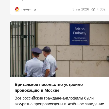
news-r.ru
3 авг 2026
4 302
Британское посольство устроило
провокацию в Москве
Все российские граждане-англофилы были
аккуратно препровождены в казённое заведение