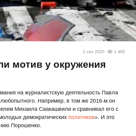
2 сен 2020
1 485
ли мотив у окружения
мания на журналистскую деятельность Павла
любопытного. Например, в том же 2016-м он
елем Михаила Саакашвили и сравнивал его с
 молодых демократических
политиков
». И это
ению Порошенко.