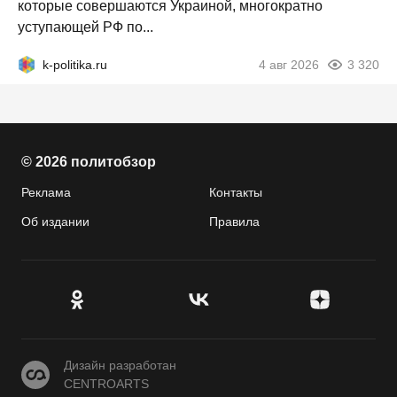
которые совершаются Украиной, многократно
уступающей РФ по...
k-politika.ru
4 авг 2026
3 320
© 2026 политобзор
Реклама
Контакты
Об издании
Правила
CENTROARTS