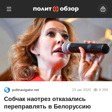
politnavigator.net
23 авг 2020
8 399
Собчак наотрез отказались
переправлять в Белоруссию