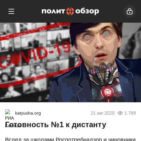
katyusha.org
21 авг 2020
1 789
Готовность №1 к дистанту
Вслед за школами Роспотребнадзор и чиновники