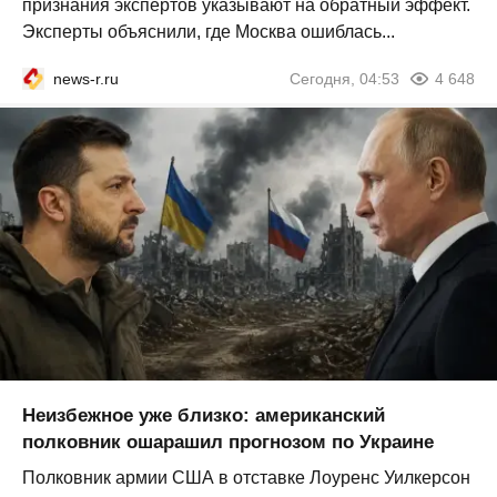
признания экспертов указывают на обратный эффект.
Эксперты объяснили, где Москва ошиблась...
news-r.ru
Сегодня, 04:53
4 648
Неизбежное уже близко: американский
полковник ошарашил прогнозом по Украине
Полковник армии США в отставке Лоуренс Уилкерсон